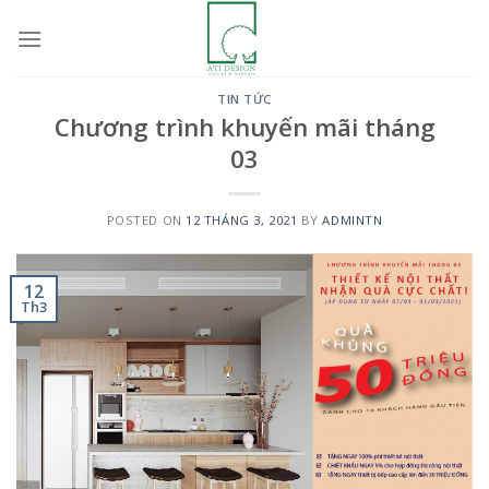
Skip
to
content
TIN TỨC
Chương trình khuyến mãi tháng
03
POSTED ON
12 THÁNG 3, 2021
BY
ADMINTN
12
Th3