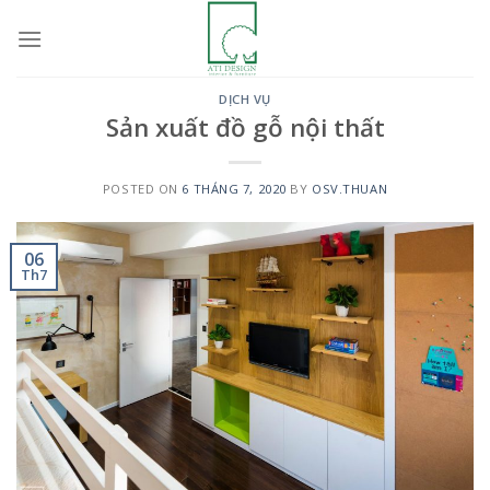
Skip
to
content
DỊCH VỤ
Sản xuất đồ gỗ nội thất
POSTED ON
6 THÁNG 7, 2020
BY
OSV.THUAN
06
Th7