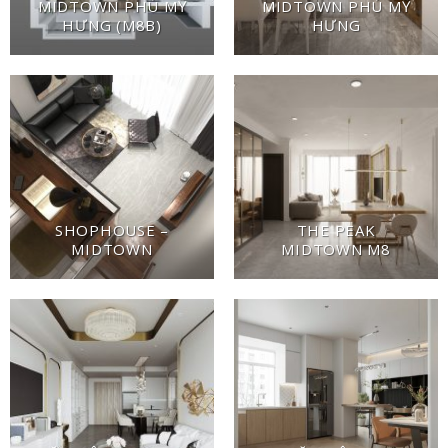
MIDTOWN PHÚ MỸ
MIDTOWN PHÚ MỸ
HƯNG (M8B)
HƯNG
SHOPHOUSE –
THE PEAK
MIDTOWN
MIDTOWN M8