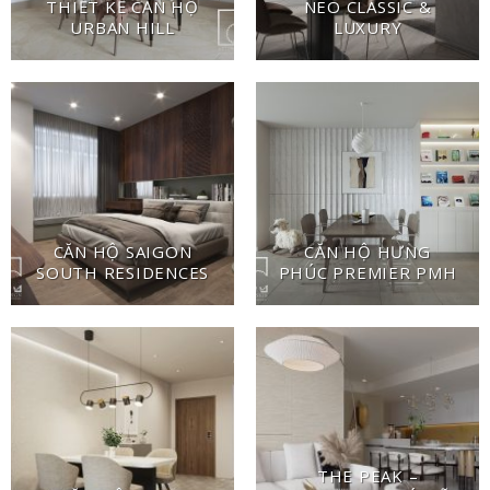
THIẾT KẾ CĂN HỘ
NEO CLASSIC &
URBAN HILL
LUXURY
CĂN HỘ SAIGON
CĂN HỘ HƯNG
SOUTH RESIDENCES
PHÚC PREMIER PMH
THE PEAK –