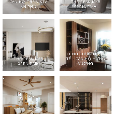
CĂN HỘ THE VISTA
THE PEAK M8B
AN PHÚ
02PN, PMH
HÌNH CHỤP THỰC
THE PEAK M8B
TẾ – CĂN HỘ HƯNG
02PN PMH
VƯỢNG