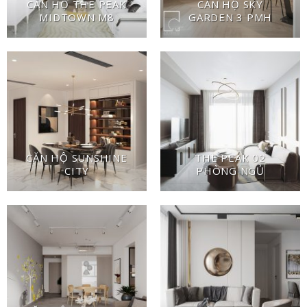
CĂN HỘ THE PEAK
CĂN HỘ SKY
MIDTOWN M8
GARDEN 3 PMH
CĂN HỘ SUNSHINE
THE PEAK 02
CITY
PHÒNG NGỦ