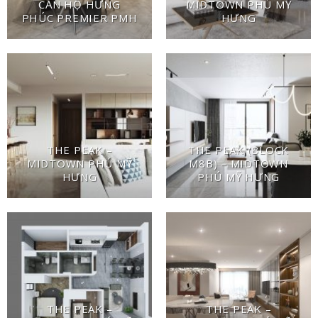
CĂN HỘ HƯNG
MIDTOWN PHÚ MỸ
PHÚC PREMIER PMH
HƯNG
THE PEAK –
THE PEAK (BLOCK
MIDTOWN PHÚ MỸ
M8B) – MIDTOWN
HƯNG
PHÚ MỸ HƯNG
THE PEAK –
THE PEAK –