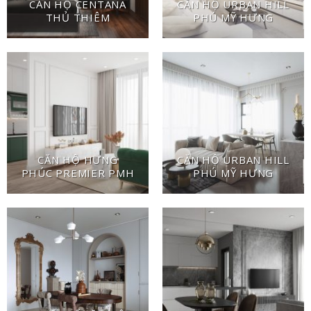
CĂN HỘ CENTANA
CĂN HỘ URBAN HILL
THỦ THIÊM
PHÚ MỸ HƯNG
CĂN HỘ HƯNG
CĂN HỘ URBAN HILL
PHÚC PREMIER PMH
PHÚ MỸ HƯNG