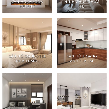
CĂN HỘ JAMONA
HÌNH CHỤP THỰC
HEIGHT
TẾ
CĂN HỘ CONDOTEL
CĂN HỘ HOÀNG
NHA TRANG
ANH GIA LAI