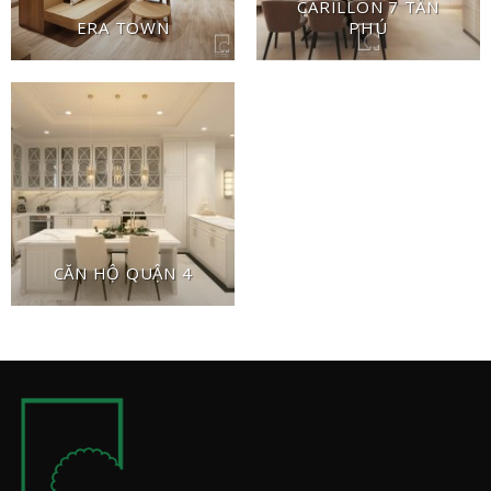
CARILLON 7 TÂN
ERA TOWN
PHÚ
CĂN HỘ QUẬN 4