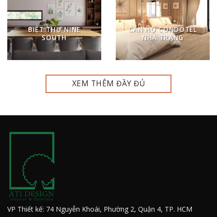
BIỆT THỰ NINE
CĂN HỘ CONDOTEL
SOUTH
NHA TRANG
XEM THÊM ĐẦY ĐỦ