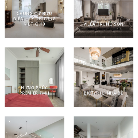
CHUNG CƯ BƯU
ĐIỆN – LÝ THƯỜNG
KIỆT Q.10
VILLA TRUNG SƠN
HƯNG PHÚC
PREMIER PMH
BIỆT THỰ NHÀ BÈ