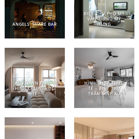
BIỆT THỰ PHỐ MỸ
VĂN 2, PHÚ MỸ
ANGELS’ SHARE BAR
HƯNG
MIDTOWN PMH –
HÌNH CHỤP THỰC
HÌNH CHỤP THỰC
TẾ – BIỆT THỰ
TẾ
TRẦN ĐÌNH XU