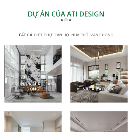
DỰ ÁN CỦA ATI DESIGN
TẤT CẢ
BIỆT THỰ
CĂN HỘ
NHÀ PHỐ
VĂN PHÒNG
DI LINH VILLA – LÂM
ĐỒNG
VILLA BẢO LỘC