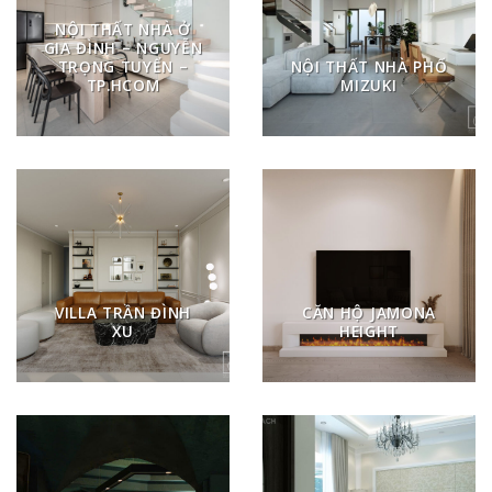
NỘI THẤT NHÀ Ở
GIA ĐÌNH – NGUYỄN
TRỌNG TUYỂN –
NỘI THẤT NHÀ PHỐ
TP.HCOM
MIZUKI
VILLA TRẦN ĐÌNH
CĂN HỘ JAMONA
XU
HEIGHT