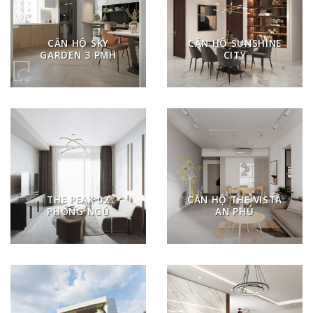
CĂN HỘ SKY
CĂN HỘ SUNSHINE
GARDEN 3 PMH
CITY
THE PEAK 02
CĂN HỘ THE VISTA
PHÒNG NGỦ
AN PHÚ