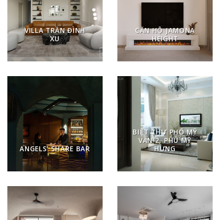
VILLA TRẦN ĐÌNH
CĂN HỘ JAMONA
XU
HEIGHT
BIỆT THỰ PHỐ MỸ
VĂN 2, PHÚ MỸ
ANGELS’ SHARE BAR
HƯNG