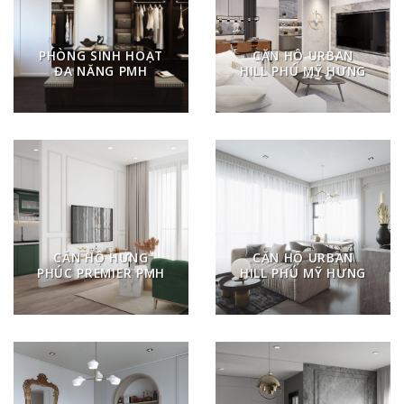
PHÒNG SINH HOẠT
CĂN HỘ URBAN
ĐA NĂNG PMH
HILL PHÚ MỸ HƯNG
CĂN HỘ HƯNG
CĂN HỘ URBAN
PHÚC PREMIER PMH
HILL PHÚ MỸ HƯNG