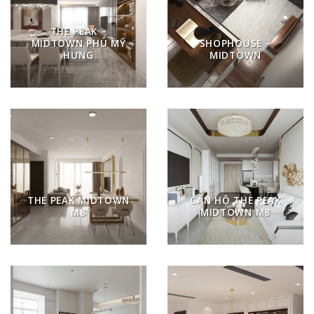
THE PEAK –
MIDTOWN PHÚ MỸ
SHOPHOUSE –
HƯNG
MIDTOWN
THE PEAK MIDTOWN
CĂN HỘ THE PEAK
M8
MIDTOWN M8