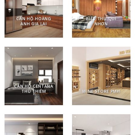
CĂN HỘ HOÀNG
BIỆT THỰ QUI
ANH GIA LAI
NHƠN
CĂN HỘ CENTANA
THỦ THIÊM
WINE STORE PMH