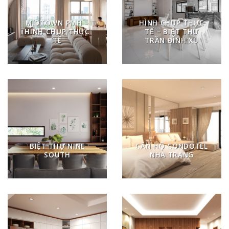
MIDTOWN PMH –
HÌNH CHỤP THỰC
HÌNH CHỤP THỰC
TẾ – BIỆT THỰ
TẾ
TRẦN ĐÌNH XU
BIỆT THỰ NINE
CĂN HỘ CONDOTEL
SOUTH
NHA TRANG