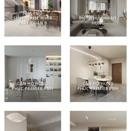
NHÀ PHỐ
SHOPHOUSE RIVER
BIỆT THỰ PHÚ MỸ
PARK QUẬN 9
HƯNG
CĂN HỘ HƯNG
CĂN HỘ HƯNG
PHÚC PREMIER PMH
PHÚC PREMIER PMH