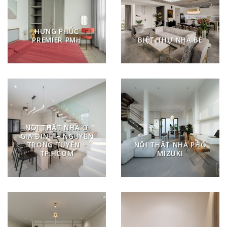
HƯNG PHÚC
PREMIER PMH
BIỆT THỰ NHÀ BÈ
NỘI THẤT NHÀ Ở
GIA ĐÌNH – NGUYỄN
TRỌNG TUYỂN –
NỘI THẤT NHÀ PHỐ
TP.HCOM
MIZUKI