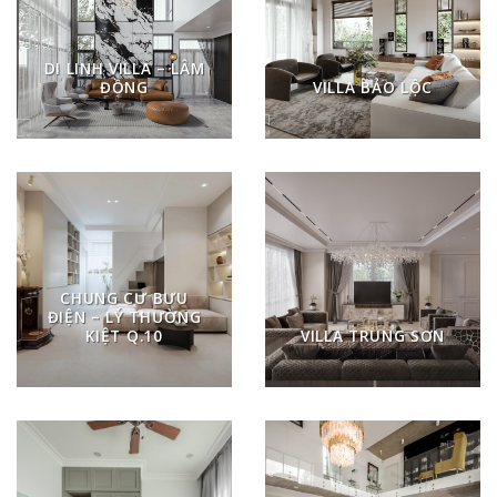
DI LINH VILLA – LÂM
ĐỒNG
VILLA BẢO LỘC
CHUNG CƯ BƯU
ĐIỆN – LÝ THƯỜNG
KIỆT Q.10
VILLA TRUNG SƠN