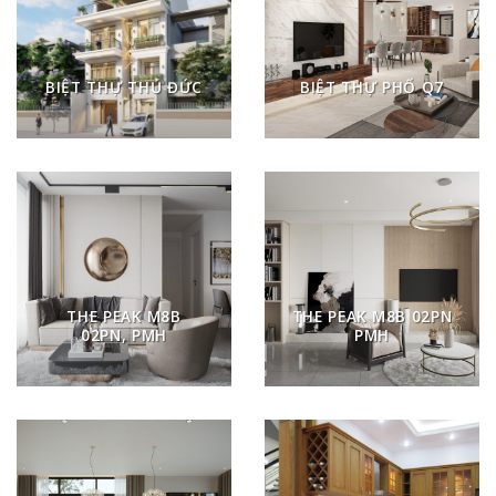
BIỆT THỰ THỦ ĐỨC
BIỆT THỰ PHỐ Q7
THE PEAK M8B
THE PEAK M8B 02PN
02PN, PMH
PMH