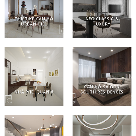
THIẾT KẾ CĂN HỘ
NEO CLASSIC &
URBAN HILL
LUXURY
CĂN HỘ SAIGON
NHÀ PHỐ QUẬN 6
SOUTH RESIDENCES