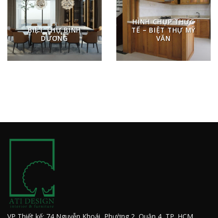
HÌNH CHỤP THỰC
BIỆT THỰ BÌNH
TẾ – BIỆT THỰ MỸ
DƯƠNG
VĂN
VP Thiết kế: 74 Nguyễn Khoái, Phường 2, Quận 4, TP. HCM